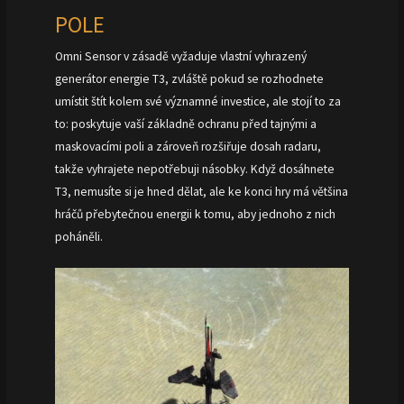
POLE
Omni Sensor v zásadě vyžaduje vlastní vyhrazený
generátor energie T3, zvláště pokud se rozhodnete
umístit štít kolem své významné investice, ale stojí to za
to: poskytuje vaší základně ochranu před tajnými a
maskovacími poli a zároveň rozšiřuje dosah radaru,
takže vyhrajete nepotřebuji násobky. Když dosáhnete
T3, nemusíte si je hned dělat, ale ke konci hry má většina
hráčů přebytečnou energii k tomu, aby jednoho z nich
poháněli.