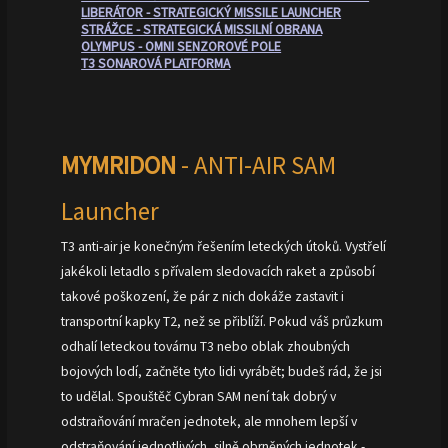
LIBERÁTOR - STRATEGICKÝ MISSILE LAUNCHER
STRÁŽCE - STRATEGICKÁ MISSILNÍ OBRANA
OLYMPUS - OMNI SENZOROVÉ POLE
T3 SONAROVÁ PLATFORMA
MYMRIDON
- ANTI-AIR SAM
Launcher
T3 anti-air je konečným řešením leteckých útoků. Vystřelí
jakékoli letadlo s přívalem sledovacích raket a způsobí
takové poškození, že pár z nich dokáže zastavit i
transportní kapky T2, než se přiblíží. Pokud váš průzkum
odhalí leteckou továrnu T3 nebo oblak zhoubných
bojových lodí, začněte tyto lidi vyrábět; budeš rád, že jsi
to udělal. Spouštěč Cybran SAM není tak dobrý v
odstraňování mračen jednotek, ale mnohem lepší v
odstraňování jednotlivých, silně obrněných jednotek -