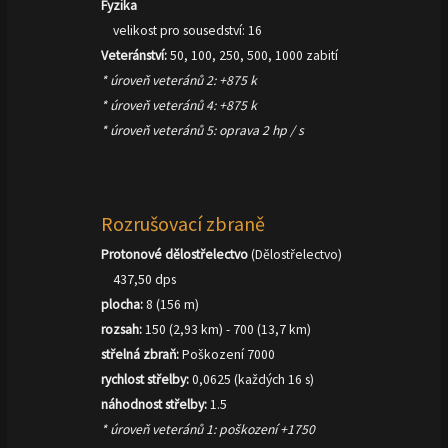
Fyzika
velikost pro sousedství: 16
Veteránství:
50, 100, 250, 500, 1000 zabití
* úroveň veteránů 2: +875 k
* úroveň veteránů 4: +875 k
* úroveň veteránů 5: oprava 2 hp / s
Rozrušovací zbraně
Protonové dělostřelectvo
(Dělostřelectvo)
437,50 dps
plocha:
8 (156 m)
rozsah:
150 (2,93 km) - 700 (13,7 km)
střelná zbraň:
Poškození 7000
rychlost střelby:
0,0625 (každých 16 s)
náhodnost střelby:
1.5
* úroveň veteránů 1: poškození +1750