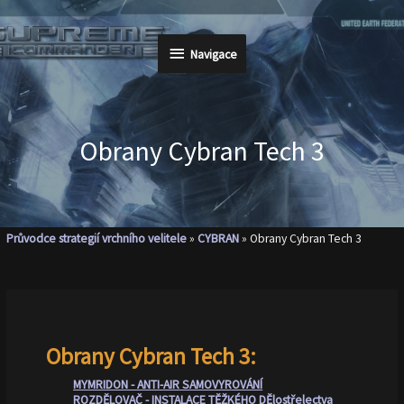
Přeskočit
na
Navigace
Navigace
obsah
Obrany Cybran Tech 3
Průvodce strategií vrchního velitele
»
CYBRAN
»
Obrany Cybran Tech 3
Obrany Cybran Tech 3:
MYMRIDON - ANTI-AIR SAMOVYROVÁNÍ
ROZDĚLOVAČ - INSTALACE TĚŽKÉHO DĚlostřelectva