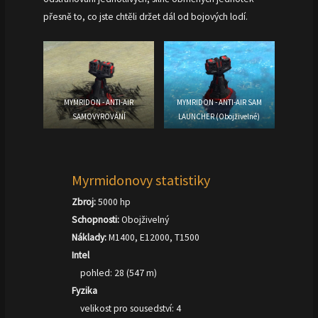
přesně to, co jste chtěli držet dál od bojových lodí.
MYMRIDON - ANTI-AIR
MYMRIDON - ANTI-AIR SAM
SAMOVYROVÁNÍ
LAUNCHER (Obojživelné)
Myrmidonovy statistiky
Zbroj:
5000 hp
Schopnosti:
Obojživelný
Náklady:
M1400, E12000, T1500
Intel
pohled: 28 (547 m)
Fyzika
velikost pro sousedství: 4