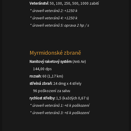
Veteránství:
50, 100, 250, 500, 1000 zabití
* úroveň veteránů 2: +1250 k
* úroveň veteránů 4: +1250 k
* úroveň veteránů 5: oprava 2 hp / s
Myrmidonské zbraně
Nanitový raketový systém
(Anti Air)
144,00 dps
rozsah:
60 (1,17 km)
střelná zbraň:
24 dmg x 4 střely
96 poškození za salvu
rychlost střelby:
1,5 (každých 0,67 s)
* úroveň veteránů 1: +6 k poškození
* úroveň veteránů 3: +6 k poškození