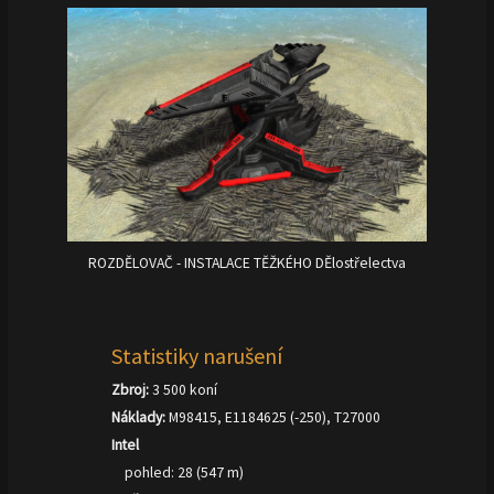
ROZDĚLOVAČ - INSTALACE TĚŽKÉHO DĚlostřelectva
Statistiky narušení
Zbroj:
3 500 koní
Náklady:
M98415, E1184625 (-250), T27000
Intel
pohled: 28 (547 m)