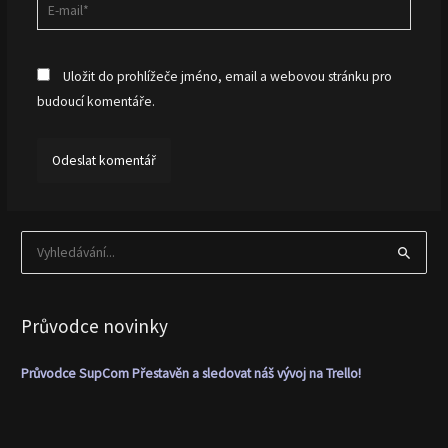
E-
mail*
Uložit do prohlížeče jméno, email a webovou stránku pro
budoucí komentáře.
V
y
h
Průvodce novinky
l
e
Průvodce SupCom Přestavěn a sledovat náš vývoj na Trello!
d
a
t