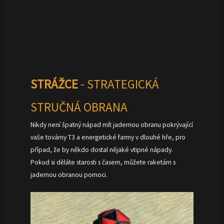
STRÁŽCE
- STRATEGICKÁ
STRUČNÁ OBRANA
Nikdy není špatný nápad mít jadernou obranu pokrývající
vaše továrny T3 a energetické farmy v dlouhé hře, pro
případ, že by někdo dostal nějaké vtipné nápady.
Pokud si děláte starosti s časem, můžete raketám s
jadernou obranou pomoci.