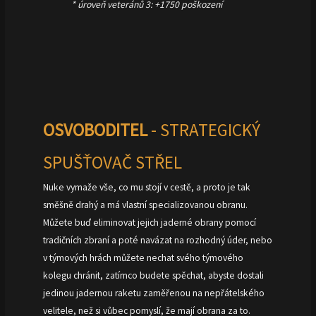
* úroveň veteránů 3: +1750 poškození
OSVOBODITEL
- STRATEGICKÝ
SPUŠŤOVAČ STŘEL
Nuke vymaže vše, co mu stojí v cestě, a proto je tak
směšně drahý a má vlastní specializovanou obranu.
Můžete buď eliminovat jejich jaderné obrany pomocí
tradičních zbraní a poté navázat na rozhodný úder, nebo
v týmových hrách můžete nechat svého týmového
kolegu chránit, zatímco budete spěchat, abyste dostali
jedinou jadernou raketu zaměřenou na nepřátelského
velitele, než si vůbec pomyslí, že mají obrana za to.