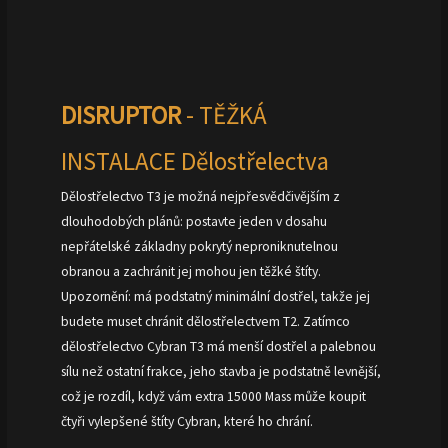
DISRUPTOR
- TĚŽKÁ
INSTALACE Dělostřelectva
Dělostřelectvo T3 je možná nejpřesvědčivějším z
dlouhodobých plánů: postavte jeden v dosahu
nepřátelské základny pokrytý neproniknutelnou
obranou a zachránit jej mohou jen těžké štíty.
Upozornění: má podstatný minimální dostřel, takže jej
budete muset chránit dělostřelectvem T2. Zatímco
dělostřelectvo Cybran T3 má menší dostřel a palebnou
sílu než ostatní frakce, jeho stavba je podstatně levnější,
což je rozdíl, když vám extra 15000 Mass může koupit
čtyři vylepšené štíty Cybran, které ho chrání.