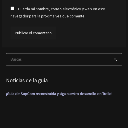
Guarda mi nombre, correo electrónico y web en este
navegador para la próxima vez que comente.
B
u
s
Noticias de la guía
c
a
¡Guía de SupCom reconstruida y siga nuestro desarrollo en Trello!
r
p
o
r
: