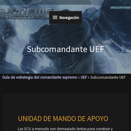
Ir
al
Navegación
Navegación
contenido
Subcomandante UEF
Guía de estrategia del comandante supremo
»
UEF
»
Subcomandante UEF
UNIDAD DE MANDO DE APOYO
Las SCU a menudo son demasiado lentas para construir y