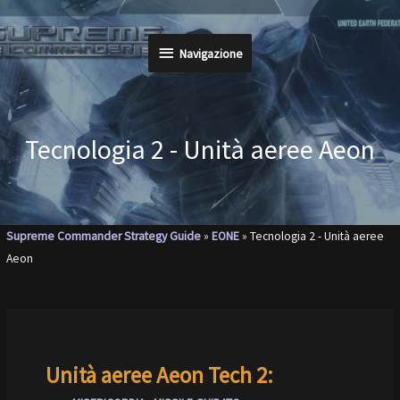
Vai
al
Navigazione
Navigazione
contenuto
Tecnologia 2 - Unità aeree Aeon
Supreme Commander Strategy Guide
»
EONE
»
Tecnologia 2 - Unità aeree
Aeon
Unità aeree Aeon Tech 2: