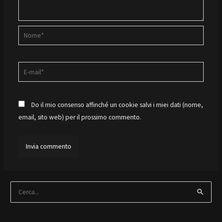
Nome*
E-
mail*
Do il mio consenso affinché un cookie salvi i miei dati (nome,
email, sito web) per il prossimo commento.
C
e
r