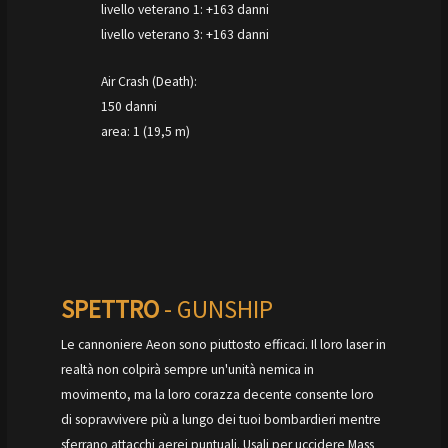
livello veterano 1: +163 danni
livello veterano 3: +163 danni
Air Crash (Death):
150 danni
area: 1 (19,5 m)
SPETTRO
- GUNSHIP
Le cannoniere Aeon sono piuttosto efficaci. Il loro laser in
realtà non colpirà sempre un'unità nemica in
movimento, ma la loro corazza decente consente loro
di sopravvivere più a lungo dei tuoi bombardieri mentre
sferrano attacchi aerei puntuali. Usali per uccidere Mass