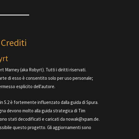
Crediti
yrt
 Marney (aka Robyrt). Tutti i diritti riservati.
 parte di esso è consentito solo per uso personale;
ermesso esplicito dell'autore.
 in 5.2 è fortemente influenzato dalla guida di Spura.
na devono molto alla guida strategica di Tim
 sono stati decodificati e caricati da nowak@xpam.de.
possibile questo progetto. Gli aggiornamenti sono