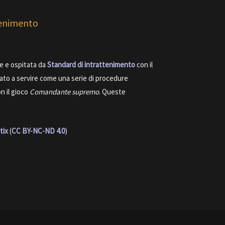
tenimento
le e ospitata da
Standard di intrattenimento
con il
nato a servire come una serie di procedure
n il gioco
Comandante supremo
. Queste
tix
(
CC BY-NC-ND 4.0
)