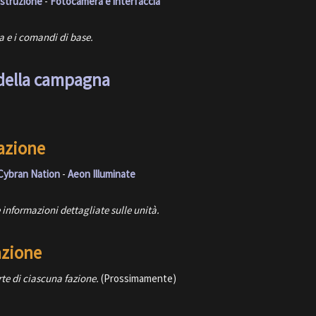
struzione
-
Fotocamera e interfaccia
ia e i comandi di base.
 della campagna
fazione
Cybran Nation
-
Aeon Illuminate
e informazioni dettagliate sulle unità.
azione
rte di ciascuna fazione.
(Prossimamente)