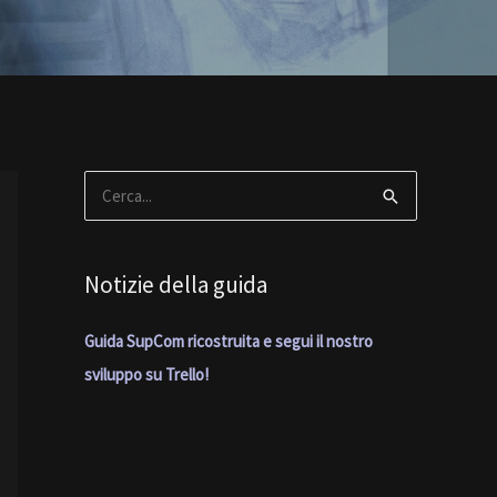
C
e
r
Notizie della guida
c
a
Guida SupCom ricostruita e segui il nostro
:
sviluppo su Trello!