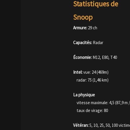
Statistiques de
Snoop
Armure:
29 ch
Capacités:
Radar
Économie:
M12, E80, T40
Intel:
vue: 24 (469m)
radar: 75 (1,46 km)
La physique
vitesse maximale: 4,5 (87,9 m /
taux de virage: 80
Vétéran:
5, 10, 25, 50, 100 victi