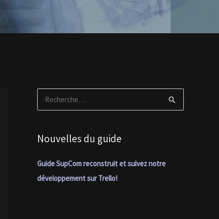
R
e
c
Nouvelles du guide
h
e
Guide SupCom reconstruit et suivez notre
r
développement sur Trello!
c
h
e