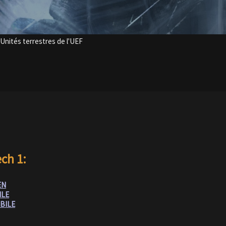
 Unités terrestres de l'UEF
ech 1:
EN
ILE
OBILE