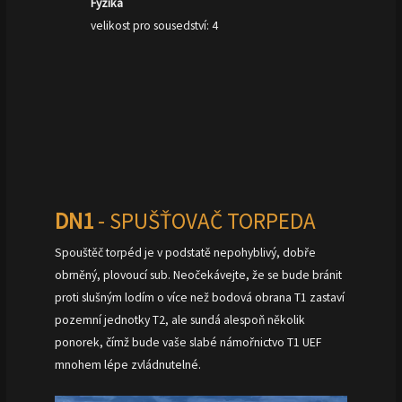
Fyzika
velikost pro sousedství: 4
DN1
- SPUŠŤOVAČ TORPEDA
Spouštěč torpéd je v podstatě nepohyblivý, dobře
obrněný, plovoucí sub. Neočekávejte, že se bude bránit
proti slušným lodím o více než bodová obrana T1 zastaví
pozemní jednotky T2, ale sundá alespoň několik
ponorek, čímž bude vaše slabé námořnictvo T1 UEF
mnohem lépe zvládnutelné.