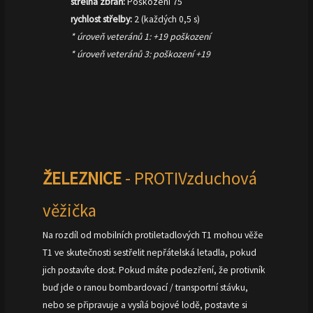
střelná zbraň:
Poškození 75
rychlost střelby:
2 (každých 0,5 s)
* úroveň veteránů 1: +19 poškození
* úroveň veteránů 3: poškození +19
ŽELEZNICE
- PROTIVzduchová
věžička
Na rozdíl od mobilních protiletadlových T1 mohou věže
T1 ve skutečnosti sestřelit nepřátelská letadla, pokud
jich postavíte dost. Pokud máte podezření, že protivník
buď jde o ranou bombardovací / transportní stávku,
nebo se připravuje a vysílá bojové lodě, postavte si