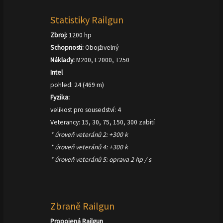
Statistiky Railgun
Zbroj:
1200 hp
Schopnosti:
Obojživelný
Náklady:
M200, E2000, T250
Intel
pohled: 24 (469 m)
Fyzika:
velikost pro sousedství: 4
Veterancy: 15, 30, 75, 150, 300 zabití
* úroveň veteránů 2: +300 k
* úroveň veteránů 4: +300 k
* úroveň veteránů 5: oprava 2 hp / s
Zbraně Railgun
Propojená Railgun