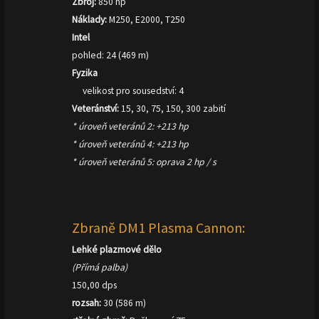
Zbroj:
850 hp
Náklady:
M250, E2000, T250
Intel
pohled: 24 (469 m)
Fyzika
velikost pro sousedství: 4
Veteránství:
15, 30, 75, 150, 300 zabití
* úroveň veteránů 2: +213 hp
* úroveň veteránů 4: +213 hp
* úroveň veteránů 5: oprava 2 hp / s
Zbraně DM1 Plasma Cannon:
Lehké plazmové dělo
(Přímá palba)
150,00 dps
rozsah:
30 (586 m)