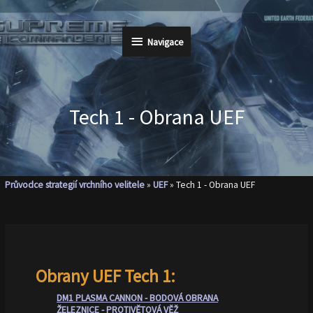
Přeskočit
na
Navigace
Navigace
obsah
Tech 1 - Obrana UEF
Průvodce strategií vrchního velitele
»
UEF
»
Tech 1 - Obrana UEF
Obrany UEF Tech 1:
DM1 PLASMA CANNON - BODOVÁ OBRANA
ŽELEZNICE - PROTIVĚTOVÁ VĚŽ