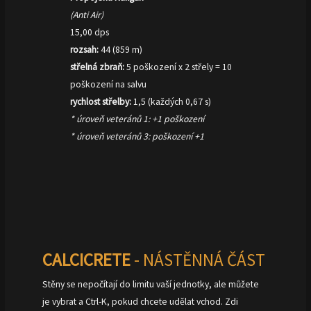
(Anti Air)
15,00 dps
rozsah:
44 (859 m)
střelná zbraň:
5 poškození x 2 střely = 10
poškození na salvu
rychlost střelby:
1,5 (každých 0,67 s)
* úroveň veteránů 1: +1 poškození
* úroveň veteránů 3: poškození +1
CALCICRETE
- NÁSTĚNNÁ ČÁST
Stěny se nepočítají do limitu vaší jednotky, ale můžete
je vybrat a Ctrl-K, pokud chcete udělat vchod. Zdi