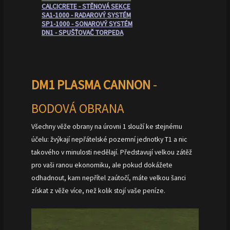
CALCICRETE - STĚNOVÁ SEKCE
SA1-1000 - RADAROVÝ SYSTÉM
SP1-1000 - SONAROVÝ SYSTÉM
DN1 - SPUŠŤOVAČ TORPEDA
DM1 PLASMA CANNON
-
BODOVÁ OBRANA
Všechny věže obrany na úrovni 1 slouží ke stejnému
účelu: žvýkají nepřátelské pozemní jednotky T1 a nic
takového v minulosti nedělají. Představují velkou zátěž
pro vaši ranou ekonomiku, ale pokud dokážete
odhadnout, kam nepřítel zaútočí, máte velkou šanci
získat z věže více, než kolik stojí vaše peníze.