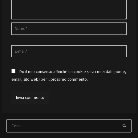
Nome*
E-
mail*
Do il mio consenso affinché un cookie salvi i miei dati (nome,
email, sito web) per il prossimo commento.
C
e