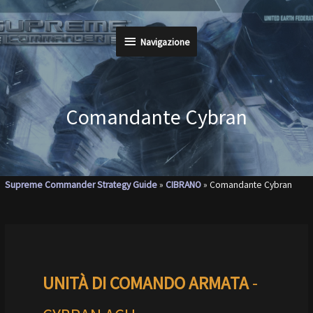
Vai
al
Navigazione
Navigazione
contenuto
Comandante Cybran
Supreme Commander Strategy Guide
»
CIBRANO
»
Comandante Cybran
UNITÀ DI COMANDO ARMATA
-