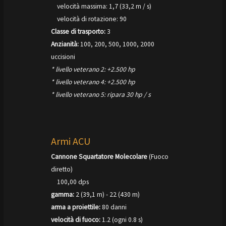
velocità massima: 1,7 (33,2 m / s)
velocità di rotazione: 90
Classe di trasporto:
3
Anzianità:
100, 200, 500, 1000, 2000
uccisioni
* livello veterano 2: +2.500 hp
* livello veterano 4: +2.500 hp
* livello veterano 5: ripara 30 hp / s
Armi ACU
Cannone Squartatore Molecolare
(Fuoco
diretto)
100,00 dps
gamma:
2 (39,1 m) - 22 (430 m)
arma a proiettile:
80 danni
velocità di fuoco:
1.2 (ogni 0.8 s)